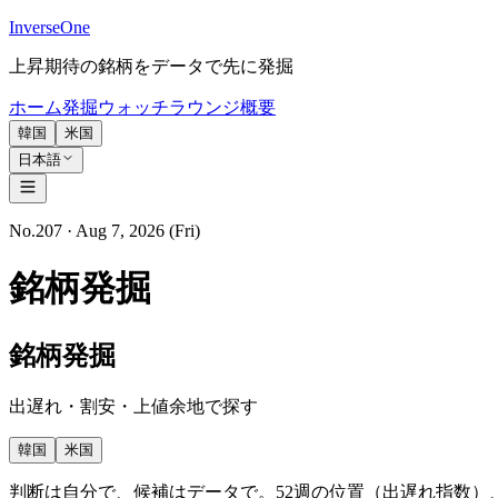
InverseOne
上昇期待の銘柄をデータで先に発掘
ホーム
発掘
ウォッチ
ラウンジ
概要
韓国
米国
日本語
No.207 · Aug 7, 2026 (Fri)
銘柄発掘
銘柄発掘
出遅れ・割安・上値余地で探す
韓国
米国
判断は自分で、候補はデータで。52週の位置（出遅れ指数）