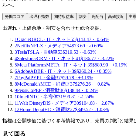
ルへ。
発掘スコア
出遅れ指数
期待収益率
割安
高配当
高値接近
主
出遅れ・上値余地・割安を合わせた総合発掘。
1
Oracle
ORCL
·
IT・ネット
55
$143.47
·
-0.64%
2
Netflix
NFLX
·
メディア
54
$73.69
·
-0.69%
3
Tesla
TSLA
·
自動車
53
$319.53
·
-0.63%
4
Salesforce
CRM
·
IT・ネット
41
$186.77
·
-3.22%
5
Meta Platforms
META
·
IT・ネット
39
$589.90
·
+0.19%
6
Adobe
ADBE
·
IT・ネット
39
$260.24
·
+0.35%
7
PayPal
PYPL
·
金融
37
$59.78
·
+3.19%
8
McDonald's
MCD
·
消費財
37
$276.26
·
+0.82%
9
PepsiCo
PEP
·
消費財
36
$138.44
·
-0.24%
10
Intel
INTC
·
半導体
31
$99.81
·
-1.24%
11
Walt Disney
DIS
·
メディア
30
$104.68
·
+2.87%
12
Home Depot
HD
·
消費財
27
$349.52
·
-1.03%
指標は公開株価に基づく参考情報であり、売買の判断と結果
見て回る