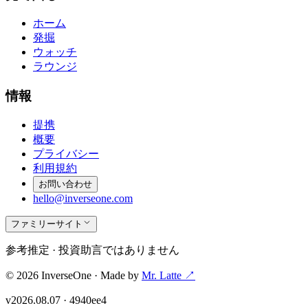
ホーム
発掘
ウォッチ
ラウンジ
情報
提携
概要
プライバシー
利用規約
お問い合わせ
hello@inverseone.com
ファミリーサイト
参考推定 · 投資助言ではありません
©
2026
InverseOne · Made by
Mr. Latte ↗
v
2026.08.07
·
4940ee4