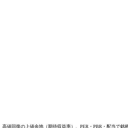
、高値回復の上値余地（期待収益率）、PER・PBR・配当で