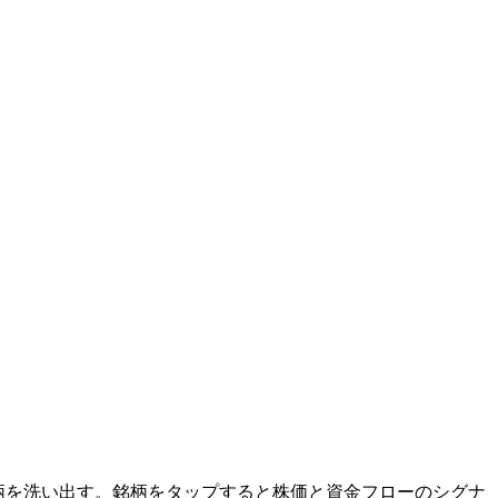
銘柄を洗い出す。銘柄をタップすると株価と資金フローのシグナ